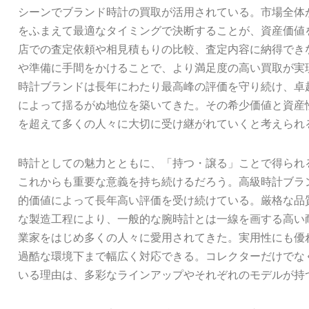
シーンでブランド時計の買取が活用されている。市場全体
をふまえて最適なタイミングで決断することが、資産価値
店での査定依頼や相見積もりの比較、査定内容に納得でき
や準備に手間をかけることで、より満足度の高い買取が実
時計ブランドは長年にわたり最高峰の評価を守り続け、卓
によって揺るがぬ地位を築いてきた。その希少価値と資産
を超えて多くの人々に大切に受け継がれていくと考えられ
時計としての魅力とともに、「持つ・譲る」ことで得られ
これからも重要な意義を持ち続けるだろう。高級時計ブラ
的価値によって長年高い評価を受け続けている。厳格な品
な製造工程により、一般的な腕時計とは一線を画する高い
業家をはじめ多くの人々に愛用されてきた。実用性にも優
過酷な環境下まで幅広く対応できる。コレクターだけでな
いる理由は、多彩なラインアップやそれぞれのモデルが持