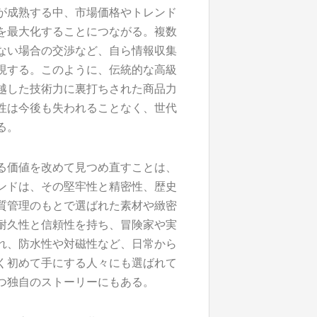
が成熟する中、市場価格やトレンド
を最大化することにつながる。複数
ない場合の交渉など、自ら情報収集
現する。このように、伝統的な高級
越した技術力に裏打ちされた商品力
性は今後も失われることなく、世代
る。
る価値を改めて見つめ直すことは、
ンドは、その堅牢性と精密性、歴史
質管理のもとで選ばれた素材や緻密
耐久性と信頼性を持ち、冒険家や実
れ、防水性や対磁性など、日常から
く初めて手にする人々にも選ばれて
つ独自のストーリーにもある。