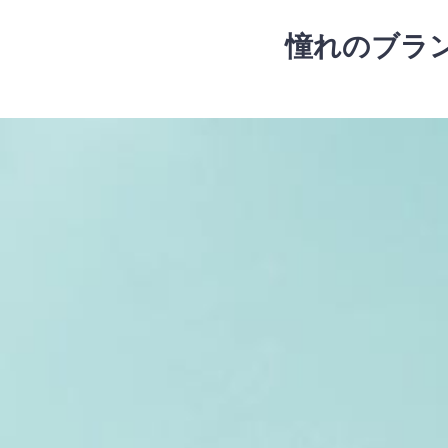
コ
ン
憧れのブラ
テ
ン
ツ
コ
へ
ン
ス
テ
キ
ン
ッ
ツ
プ
へ
ス
キ
ッ
プ