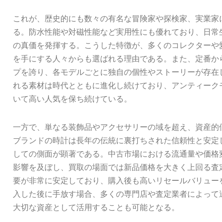
これが、歴史的にも数々の有名な冒険家や探検家、実業家
る。防水性能や対磁性能など実用性にも優れており、日常
の真価を発揮する。こうした特徴が、多くのコレクターや
を手にする人々からも選ばれる理由である。また、定番か
プを誇り、各モデルごとに独自の個性やストーリーが存在
れる素材は時代とともに進化し続けており、アンティーク
いて高い人気を保ち続けている。
一方で、単なる装飾品やアクセサリーの域を超え、資産的
ブランドの時計は長年の伝統に裏打ちされた信頼性と安定
しての側面が顕著である。中古市場における流通量や価格
影響を及ぼし、買取の場面では新品価格を大きく上回る査
要が非常に安定しており、購入後も高いリセールバリュー
入した後に手放す場合、多くの専門店や査定業者によって
大切な資産として活用することも可能となる。