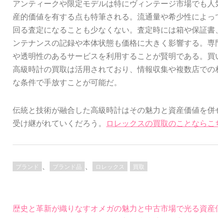
アンティークや限定モデルは特にヴィンテージ市場でも人
産的価値を有する点も特筆される。流通量や希少性によっ
回る査定になることも少なくない。査定時には箱や保証書
ンテナンスの記録や本体状態も価格に大きく影響する。専
や透明性のあるサービスを利用することが賢明である。買
高級時計の買取は活用されており、情報収集や複数店での
な条件で手放すことが可能だ。
伝統と技術が融合した高級時計はその魅力と資産価値を併
受け継がれていくだろう。
ロレックスの買取のことならこ
、
、
ブランド
ブランド品
ロレックス
買取
投
歴史と革新が織りなすオメガの魅力と中古市場で光る資産