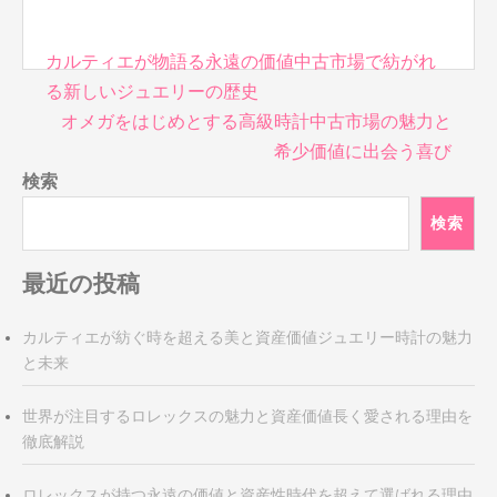
投
カルティエが物語る永遠の価値中古市場で紡がれ
稿
る新しいジュエリーの歴史
ナ
オメガをはじめとする高級時計中古市場の魅力と
ビ
希少価値に出会う喜び
ゲ
検索
ー
シ
検索
ョ
ン
最近の投稿
カルティエが紡ぐ時を超える美と資産価値ジュエリー時計の魅力
と未来
世界が注目するロレックスの魅力と資産価値長く愛される理由を
徹底解説
ロレックスが持つ永遠の価値と資産性時代を超えて選ばれる理由