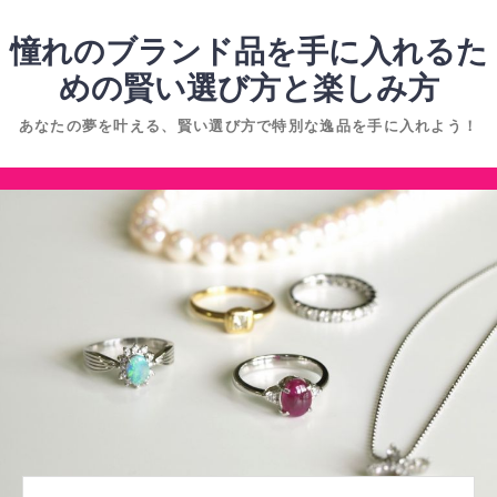
コ
ン
憧れのブランド品を手に入れるた
テ
めの賢い選び方と楽しみ方
ン
あなたの夢を叶える、賢い選び方で特別な逸品を手に入れよう！
ツ
へ
コ
ス
ン
キ
テ
ッ
ン
プ
ツ
へ
ス
キ
ッ
プ