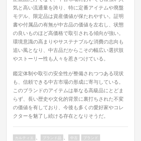
気と高い流通量を誇り、特に定番アイテムや廃盤
モデル、限定品は資産価値が保たれやすい。証明
書や付属品の有無が中古品の価値を左右し、状態
の良いものほど高価格で取引される傾向が強い。
環境意識の高まりやサステナブルな消費の志向も
追い風となり、中古品だからこその幅広い選択肢
やストーリー性も人々を惹きつけている。
鑑定体制や取引の安全性が整備されつつある現状
も、信頼できる中古市場の形成に寄与している。
このブランドのアイテムは単なる高級品にとどま
らず、長い歴史や文化的背景に裏打ちされた不変
の価値を有しており、今後も多くの愛好家やコレ
クターを魅了し続ける存在となりそうだ。
、
、
カルティエ
ブランド品
中古
ブランド