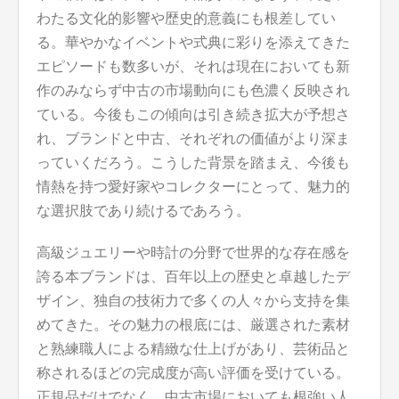
わたる文化的影響や歴史的意義にも根差してい
る。華やかなイベントや式典に彩りを添えてきた
エピソードも数多いが、それは現在においても新
作のみならず中古の市場動向にも色濃く反映され
ている。今後もこの傾向は引き続き拡大が予想さ
れ、ブランドと中古、それぞれの価値がより深ま
っていくだろう。こうした背景を踏まえ、今後も
情熱を持つ愛好家やコレクターにとって、魅力的
な選択肢であり続けるであろう。
高級ジュエリーや時計の分野で世界的な存在感を
誇る本ブランドは、百年以上の歴史と卓越したデ
ザイン、独自の技術力で多くの人々から支持を集
めてきた。その魅力の根底には、厳選された素材
と熟練職人による精緻な仕上げがあり、芸術品と
称されるほどの完成度が高い評価を受けている。
正規品だけでなく、中古市場においても根強い人