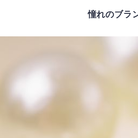
コ
ン
憧れのブラ
テ
ン
ツ
コ
へ
ン
ス
テ
キ
ン
ッ
ツ
プ
へ
ス
キ
ッ
プ