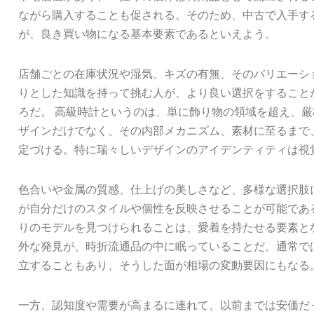
ながら購入することも促される。そのため、中古で入手す
が、良き買い物になる基本要素であるといえよう。
店舗ごとの在庫状況や湿気、キズの有無、そのバリエーシ
りとした知識を持って挑む人が、より良い選択をすること
ろだ。 高級時計というのは、単に飾り物の領域を超え、
ザインだけでなく、その内部メカニズム、素材に至るまで
定づける。特に瑞々しいデザインのアイデンティティは視
色合いや金属の質感、仕上げの美しさなど、多様な選択肢
が自分だけのスタイルや個性を反映させることが可能であ
りのモデルを見つけられることは、愛着を持たせる要素と
外な発見が、時折流通品の中に眠っていることだ。通常で
立することもあり、そうした面が相場の変動要因にもなる
一方、認知度や需要が高まるに連れて、以前までは安価だ