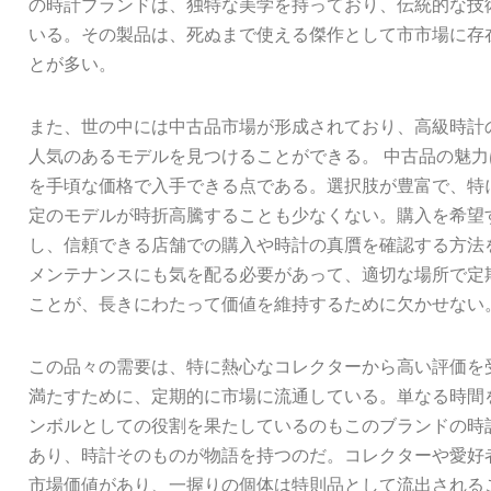
の時計ブランドは、独特な美学を持っており、伝統的な技
いる。その製品は、死ぬまで使える傑作として市市場に存
とが多い。
また、世の中には中古品市場が形成されており、高級時計
人気のあるモデルを見つけることができる。 中古品の魅
を手頃な価格で入手できる点である。選択肢が豊富で、特
定のモデルが時折高騰することも少なくない。購入を希望
し、信頼できる店舗での購入や時計の真贋を確認する方法
メンテナンスにも気を配る必要があって、適切な場所で定
ことが、長きにわたって価値を維持するために欠かせない
この品々の需要は、特に熱心なコレクターから高い評価を
満たすために、定期的に市場に流通している。単なる時間
ンボルとしての役割を果たしているのもこのブランドの時
あり、時計そのものが物語を持つのだ。コレクターや愛好
市場価値があり、一握りの個体は特則品として流出される